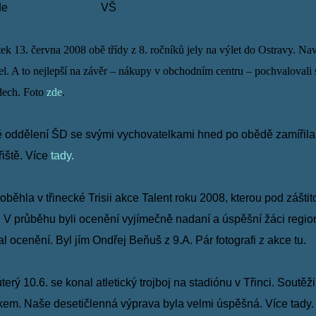
de
VŠ
ek 13. června 2008 obě třídy z 8. ročníků jely na výlet do Ostravy.
Nav
el.
A to nejlepší na závěr – nákupy
v obchodním centru – pochvalovali 
dech. Foto
zde
.
oddělení ŠD se svými vychovatelkami hned po obědě zamířil
iště. Více
tady.
oběhla v třinecké Trisii akce Talent roku 2008, kterou pod zášt
u. V průběhu byli ocenění
vyjímečně nadaní a úspěšní žáci
regio
al ocenění
. Byl jím Ondřej Beňuš z
9.A. Pár fotografi z akce
tu.
terý 10.6. se konal atletický trojboj na stadiónu v Třinci. Soutěž
kem. Naše desetičlenná výprava byla velmi
úspěšná. Více
tady.