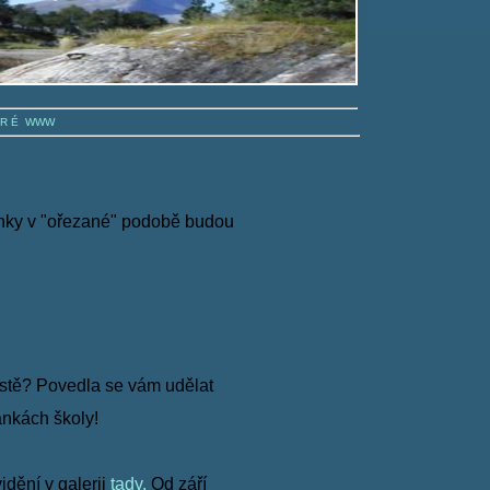
A R É WWW
ánky v "ořezané" podobě budou
stě? Povedla se vám udělat
ánkách školy!
dění v galerii
tady.
Od září