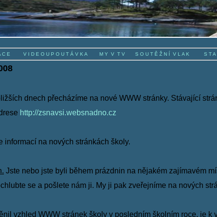
A C E
V I D E O U P O U T Á V K A
M Y V T V
S O U T Ě Ž N Í V L A K
S T 
008
ližších dnech přecházíme na nové WWW stránky. Stávající str
adrese
http://zsnavsi.websnadno.cz
 informací na nových stránkách školy.
n.
Jste nebo jste byli během prázdnin na nějakém zajímavém mí
ochlubte se a pošlete nám ji. My ji pak zveřejníme na nových str
nil vzhled WWW stránek školy v posledním školním roce, je k vi