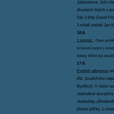
Jablunkova. Jelo nás
dlouhých bojích s p
žák 2.třídy David Pil
3.místě umístil Jan K
18.6.
1.pomoc.
Dnes proběh
krvácení (nejen z nosu
dutiny břišní (na mode
17.6.
English afternoon
an
tříd. Soutěžního odp
Bystřice). V rámci s
Jednotlivé disciplín
vlastivědy, přírodo
přední příčky. 1.mí