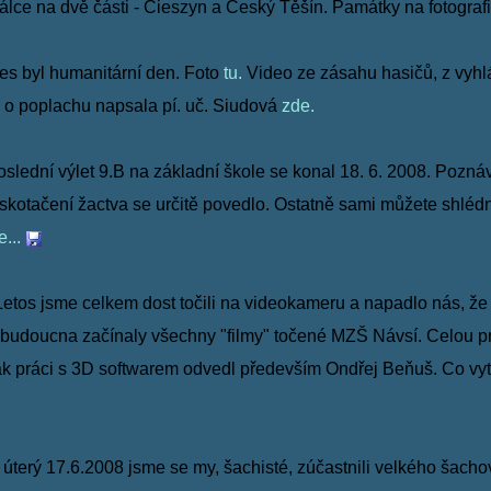
válce na dvě části - Cieszyn a Český Těšín. Památky
na
fotograf
s byl humanitární den. Foto
tu.
Video ze zásahu hasičů,
z vyh
e o poplachu napsala pí. uč. Siudová
zde.
slední výlet 9.B na základní škole se konal 18. 6. 2008. Pozná
 skotačení žactva se určitě povedlo. Ostatně
sami můžete shlédn
e...
etos jsme celkem dost točili na videokameru a napadlo nás, že
o budoucna začínaly všechny "filmy" točené MZŠ
Návsí.
Celou pr
ak práci s 3D softwarem odvedl
především Ondřej Beňuš. Co vytvoř
úterý 17.6.2008 jsme se my, šachisté, zúčastnili velkého šach