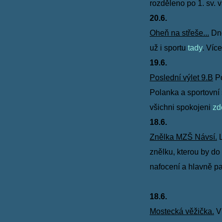
rozděleno po 1. sv. 
20.6.
Oheň na střeše...
Dne
už i sportu
tady
. Víc
19.6.
Poslední výlet 9.B
Po
Polanka
a sportovní
všichni
spokojeni
zd
18.6.
Znělka MZŠ Návsí.
L
znělku, kterou by d
nafocení a hlavně p
18.6.
Mostecká věžička.
V 