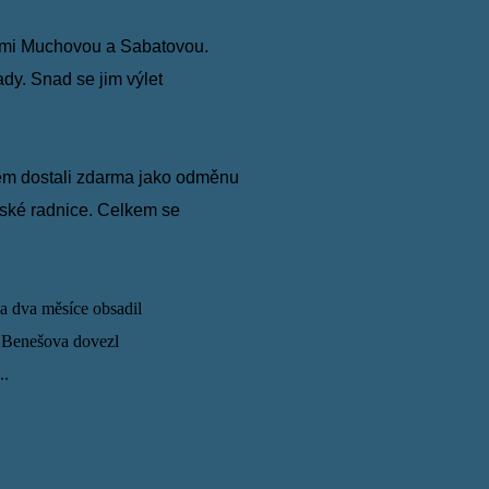
ami
Muchovou a Sabatovou.
ady
. Snad se jim výlet
em dostali
zdarma jako odměnu
vské radnice.
Celkem se
a dva měsíce obsadil
o Benešova dovezl
..