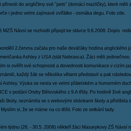
ci přinesli do angličtiny své "pets" (domácí mazlíčky), které měli
morče i jedno velmi zajímavé zvířátko - osmáka degu.
Foto
zde
.
ZŠ Návsí se rozhodli připojit ke stávce 9.6.2008.
Dopis
rodi
ondělí 2.června začala pro naše deváťáky hodina anglického 
 Američanka Ashley z USA (stát Nebrasca).
Žáci
měli jedinečnou p
ím si ověřit své
schopnosti a
dovednosti komunikace v cizím ja
známili,
každý žák se několika větami představil a pak následo
ní Ashley. Výuka se nesla ve velmi přátelském a humorném duc
 v podání Ondry Bělovského z 9.A třídy. Po
hodině živé
angl
aši školy, seznámila se s
webovými
stránkami školy a přislíbila 
.
Myslím si,
že se máme na co těšit. Foto ze setkání
tady.
ém týdnu (26. - 30.5. 2008) někteří žáci Masarykovy ZŠ Návsí na