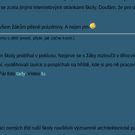
e
se zcela jinými internetovými stránkami školy. Doufám, že pro vá
šem žákům pěkné prázdniny. A nejen jim
nu o déšť prositi, přijde, jak začne kositi.
)
 školy probíhal v poklusu. Nejprve se s žáky rozloučil v těloc
í, vystěhovali lavice a pospíchali na hřiště, kde
si pro ně pracov
Pár foto
tady
. Video
tu.
ci osmých tříd naší školy navštívili významné architektonické 