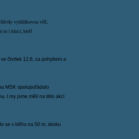
štívily vyhlídkovou věž,
si to
i kluci, kteří
a ve
čtvrtek 12.6. za pohybem
a
itou MSK
spolupořádalo
nu. I my jsme měli na této akci
ilo se
v
běhu na 50 m, skoku