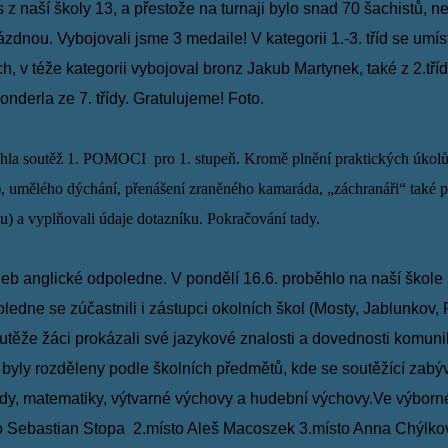
 z naší školy 13, a přestože na turnaji bylo snad
70
šachistů, n
rázdnou. Vybojovali jsme 3
medaile! V kategorii 1.-3. tříd se um
ch,
v téže kategorii vybojoval bronz Jakub Martynek, také z 2.třídy
onderla ze 7. třídy. Gratulujeme!
Foto
.
la soutěž 1. POMOCI pro 1. stupeň. Kromě plnění praktických úkol
), umělého dýchání, přenášení zraněného
kamaráda,
„záchranáři“ také 
lu) a vyplňovali údaje
dotazníku. Pokračování
tady
.
eb anglické odpoledne. V pondělí 16.6. proběhlo na naší škole 
oledne se zúčastnili i zástupci okolních škol
(Mosty, Jablunkov, 
outěže žáci prokázali své
jazykové znalosti a dovednosti komuni
y byly
rozděleny podle školních předmětů, kde se soutěžící zabýva
vědy, matematiky, výtvarné výchovy a hudební výchovy.Ve výbor
sto Sebastian Stopa 2.místo Aleš Macoszek
3.místo Anna Chýlkov