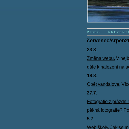
V I D E O
P R E Z E N T 
červenec/srpen2
23.8.
Změna webu.
V nejb
dále k nalezení na 
18.8.
Opět vandalové.
Více
27.7.
Fotografie z prázdni
pěkná
fotografie? P
5.7.
Web školy.
Jak se mě