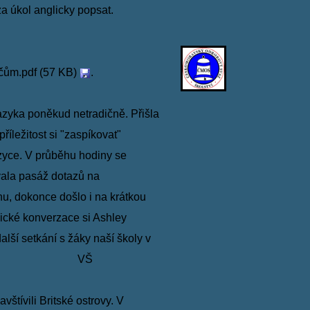
 za úkol
anglicky popsat.
čům.pdf (57 KB)
.
jazyka
poněkud netradičně. Přišla
říležitost si "zaspíkovat"
zyce. V průběhu hodiny se
vala pasáž dotazů na
hu,
dokonce došlo
i na krátkou
ické konverzace si Ashley
další setkání s žáky naší školy v
VŠ
vštívili
Britské ostrovy. V