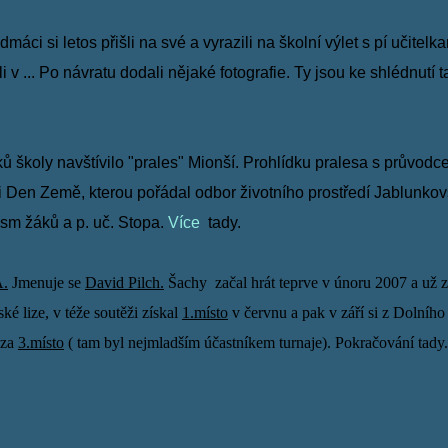
dmáci si letos přišli na své a vyrazili na školní výlet s pí učitelk
i v
... Po návratu dodali nějaké fotografie. Ty
jsou ke shlédnutí
t
 školy navštívilo "prales" Mionší. Prohlídku pralesa s průvodc
ži Den Země, kterou pořádal odbor životního
prostředí Jablunko
osm žáků a p. uč. Stopa.
Více
tady.
A.
Jmenuje se
David Pilch.
Šachy začal hrát teprve v únoru 2007 a už
z
ké lize, v téže soutěži získal
1.místo
v červnu
a pak v září si z Dolníh
 za
3.místo
( tam byl
nejmladším účastníkem turnaje). Pokračování
tady.