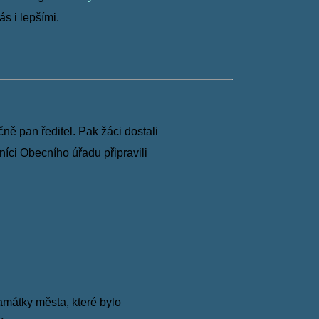
s i lepšími.
vičně pan
ředitel. Pak žáci dostali
níci Obecního úřadu připravili
památky
města, které bylo