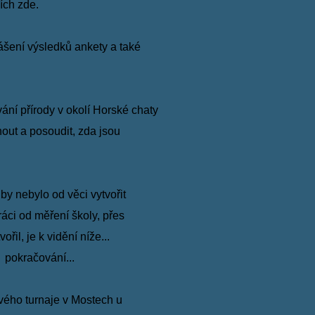
iích
zde.
lášení
výsledků
ankety a také
vání
přírody v okolí Horské chaty
out a posoudit, zda jsou
 by
nebylo
od věci vytvořit
áci od měření školy, přes
il, je k vidění níže...
pokračování...
ového
turnaje v Mostech u