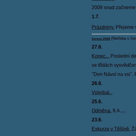
2008 snad začnem
1.7.
Prázdniny.
Přejeme v
(
Netřeba v červ
červen 2008
27.6.
Konec...
Poslední den
ve třídách vysvědčen
"Den Návsí na vsi". 
26.6.
Volejbal..
.
25.6.
Odměna.
9.A.....
23.6.
Exkurze v Těšíně.
Žá