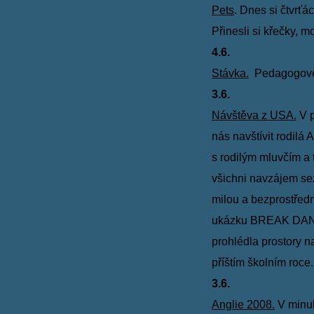
Pets
. Dnes si čtvrťá
Přinesli si křečky, 
4.6.
Stávka.
Pedagogové M
3.6.
Návštěva z USA.
V p
nás navštívit rodilá
s
rodilým mluvčím a t
všichni navzájem
se
milou a
bezprostřed
ukázku
BREAK DANCE
prohlédla
prostory n
příštím
školním roce
3.6.
Anglie 2008.
V minul