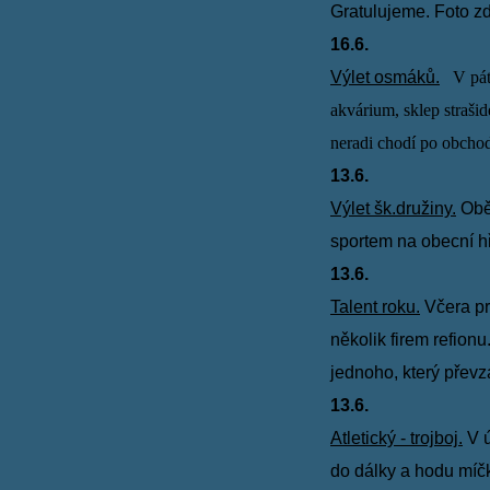
G
ratulujeme. Foto
z
16.6.
Výlet osmáků.
V pát
akvárium, sklep strašid
neradi chodí po obcho
13.6.
Výlet šk.družiny.
Obě 
sportem na obecní hř
13.6.
Talent roku.
Včera pr
několik firem refion
jednoho, který převz
13.6.
Atletický - trojboj.
V ú
do dálky a hodu míč