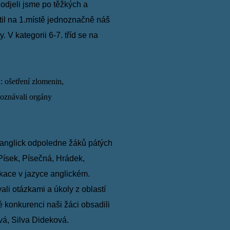
eodjeli jsme po těžkých a
ístil na 1.místě jednoznačně náš
. V kategorii 6-7. tříd se na
ů:
ošetření zlomenin,
poznávali orgány
anglick
odpoledne žáků pátých
Písek, Písečná, Hrádek,
kace v jazyce anglickém.
li otázkami a úkoly z oblastí
né
konkurenci naši žáci obsadili
á, Silva Dideková.