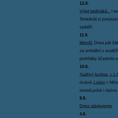
12.6.
Výlet sedmáků...
I se
Tentokrát si povyrazil
vydařil.
11.6.
Mionší.
Dnes pár žáků
za umístění v soutě
prohlídky účastnilo 
10.6.
Nadějný šachista z 2.
dvakrát
2.místo
v Městs
medaili,pohár i diplom
9.6.
Dnes stávkujeme
4.6.